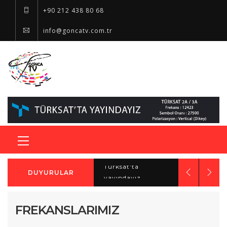
+90 212 438 80 68
info@goncatv.com.tr
Türksat'ta
DUYURULAR
yayındayız...
Yeni sezonda yep
yeni programlarla
FREKANSLARIMIZ
sizlerleyiz...