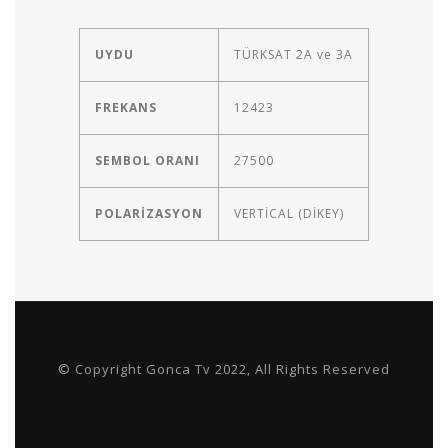
UYDU
TÜRKSAT 2A ve 3A
FREKANS
12423
SEMBOL ORANI
27500
POLARİZASYON
VERTİCAL (DİKEY)
© Copyright Gonca Tv 2022, All Rights Reserved